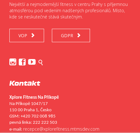
Největší a nejmodernější fitness v centru Prahy s příjemnou
atmosférou pod vedením nadšených profesionálů. Místo,
kde se neskutečné stává skutečným.
VOP
GDPR






.
Kontakt
Xplore Fitness Na Příkopě
Na Příkopě 1047/17
110 00 Praha 1, Česko
GSM: +420 702 008 985
pevná linka: 222 222 503
recepce@xplorefitness.mtmsdev.com
e-mail: