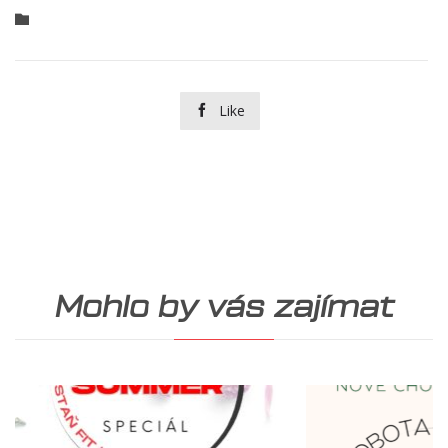
Category

Like

Mohlo by vás zajímat