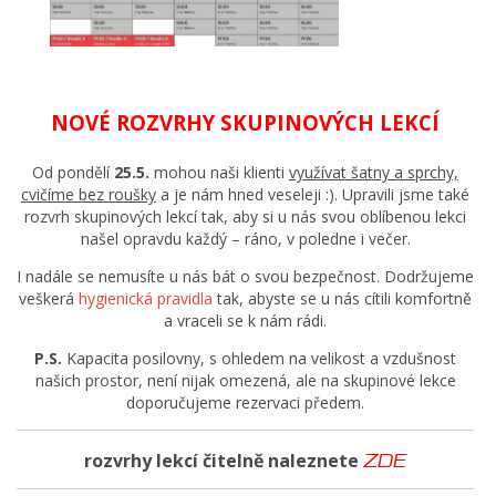
NOVÉ ROZVRHY SKUPINOVÝCH LEKCÍ
Od pondělí
25.5.
mohou naši klienti
využívat šatny a sprchy,
cvičíme bez roušky
a je nám hned veseleji :). Upravili jsme také
rozvrh skupinových lekcí tak, aby si u nás svou oblíbenou lekci
našel opravdu každý – ráno, v poledne i večer.
I nadále se nemusíte u nás bát o svou bezpečnost. Dodržujeme
veškerá
hygienická pravidla
tak, abyste se u nás cítili komfortně
a vraceli se k nám rádi.
P.S.
Kapacita posilovny, s ohledem na velikost a vzdušnost
našich prostor, není nijak omezená, ale na skupinové lekce
doporučujeme rezervaci předem.
rozvrhy lekcí čitelně naleznete
ZDE