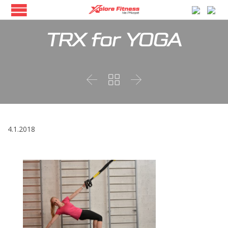
TRX for YOGA



4.1.2018