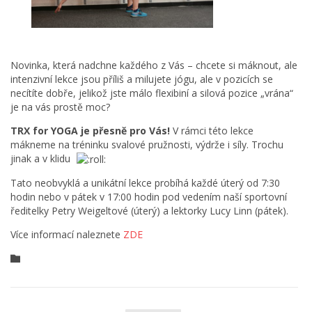
Novinka, která nadchne každého z Vás – chcete si máknout, ale
intenzivní lekce jsou příliš a milujete jógu, ale v pozicích se
necítíte dobře, jelikož jste málo flexibiní a silová pozice „vrána“
je na vás prostě moc?
TRX for YOGA je přesně pro Vás!
V rámci této lekce
mákneme na tréninku svalové pružnosti, výdrže i síly. Trochu
jinak a v klidu
Tato neobvyklá a unikátní lekce probíhá každé úterý od 7:30
hodin nebo v pátek v 17:00 hodin pod vedením naší sportovní
ředitelky Petry Weigeltové (úterý) a lektorky Lucy Linn (pátek).
Více informací naleznete
ZDE
Category
