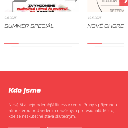
9.6.2025
19.5.2025
SUMMER SPECIÁL
NOVÉ CHOREO
Kdo jsme
Největší a nejmodernější fitness v centru Prahy s příjemnou
atmosférou pod vedením nadšených profesionálů. Místo,
kde se neskutečné stává skutečným.