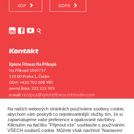
VOP
GDPR






.
Kontakt
Xplore Fitness Na Příkopě
Na Příkopě 1047/17
110 00 Praha 1, Česko
GSM: +420 702 008 985
pevná linka: 222 222 503
recepce@xplorefitness.mtmsdev.com
e-mail:
Kontakty
Kariéra
Na našich webových stránkách používáme soubory cookie,


abychom vám poskytli co nejrelevantnější služby tím, že si
zapamatujeme vaše preference a opakované návštěvy.
Kliknutím na tlačítko "Přijmout vše" souhlasíte s používáním
VŠECH souborů cookie. Můžete však navštívit "Nastavení