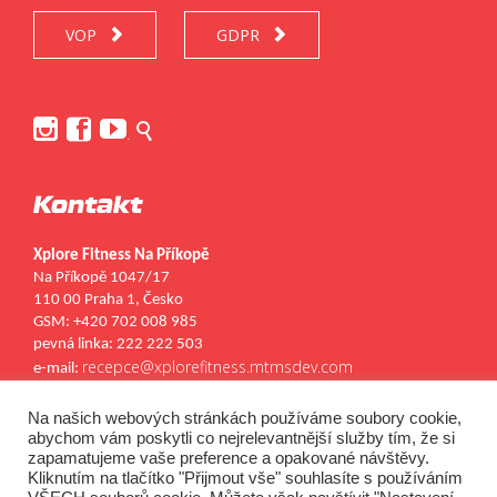
VOP
GDPR






.
Kontakt
Xplore Fitness Na Příkopě
Na Příkopě 1047/17
110 00 Praha 1, Česko
GSM: +420 702 008 985
pevná linka: 222 222 503
recepce@xplorefitness.mtmsdev.com
e-mail:
Kontakty
Kariéra
Na našich webových stránkách používáme soubory cookie,


abychom vám poskytli co nejrelevantnější služby tím, že si
zapamatujeme vaše preference a opakované návštěvy.
Kliknutím na tlačítko "Přijmout vše" souhlasíte s používáním