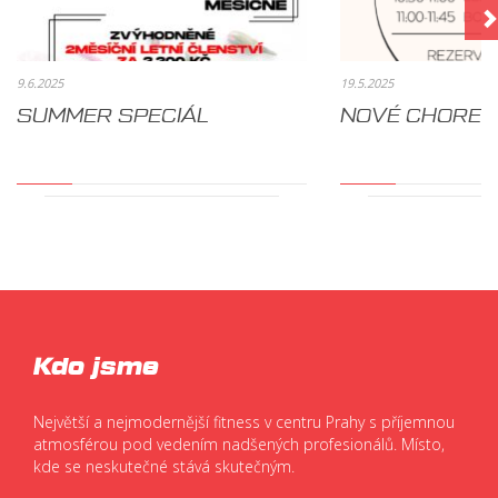
9.6.2025
19.5.2025
SUMMER SPECIÁL
NOVÉ CHOREO
Kdo jsme
Největší a nejmodernější fitness v centru Prahy s příjemnou
atmosférou pod vedením nadšených profesionálů. Místo,
kde se neskutečné stává skutečným.