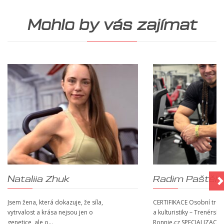
Mohlo by vás zajímat
Nataliia Zhuk
Radim Paštěk
Jsem žena, která dokazuje, že síla,
CERTIFIKACE Osobní trené
vytrvalost a krása nejsou jen o
a kulturistiky – Trenérská
genetice, ale o…
Ronnie.cz SPECIALIZACE S