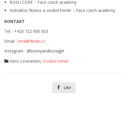
BOSU CORE – Face czech academy
Instruktor fitness a osobní trenér – Face czech academy
KONTAKT
Tel. : +420 722 000 003
Email :
irina@fittide.cz
Instagram : @bonnyandbondgirl
Category
Intro s trenérem
,
Osobní trenér

Like
