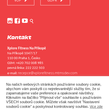
VOP
GDPR




.
Kontakt
Xplore Fitness Na Příkopě
Na Příkopě 1047/17
110 00 Praha 1, Česko
GSM: +420 702 008 985
pevná linka: 222 222 503
recepce@xplorefitness.mtmsdev.com
e-mail:
Kontakty
Kariéra


Na našich webových stránkách používáme soubory cookie,
abychom vám poskytli co nejrelevantnější služby tím, že si
zapamatujeme vaše preference a opakované návštěvy.
Kliknutím na tlačítko "Přijmout vše" souhlasíte s používáním
VŠECH souborů cookie. Můžete však navštívit "Nastavení
Více zde
souborů cookie" a poskytnout kontrolovaný souhlas.