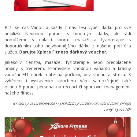
Blíží se čas Vánoc a každý z nás řeší výběr dárku pro své
nejbližší. Neumíme poradit s hmotnými dárky, ale rádi
pomůžeme v oblasti sportu, masáží a fyzioterapie s
doporučením toho nejvhodnějšího dárku z našeho portfólia
služeb.
Darujte
Xplore Fitness dárkový voucher
.
Jakékoliv členství, masáže, fyzioterapie nebo předplacené
hodiny s trenérem. Promyslete vhodnou variantu a krásný
vánoční FIT dárek máte na počkání, bez shonu a stresu. S
výběrem i vystavením voucheru Vám samozřejmě také
ochotně poradí personal na recepci či sportovní management
našeho fitness.
krásný a především poklidný předvánoční čas přeje
celý tým XF