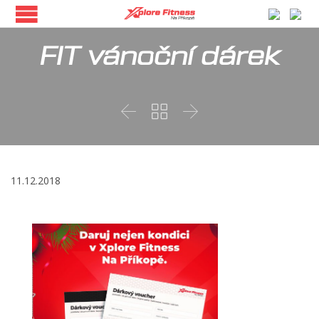
FIT vánoční dárek



11.12.2018