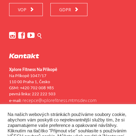
VOP
GDPR






.
Kontakt
Xplore Fitness Na Příkopě
Na Příkopě 1047/17
110 00 Praha 1, Česko
GSM: +420 702 008 985
pevná linka: 222 222 503
recepce@xplorefitness.mtmsdev.com
e-mail:
Kontakty
Kariéra
Na našich webových stránkách používáme soubory cookie,


abychom vám poskytli co nejrelevantnější služby tím, že si
zapamatujeme vaše preference a opakované návštěvy.
Kliknutím na tlačítko "Přijmout vše" souhlasíte s používáním