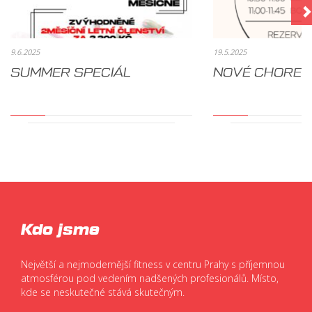
9.6.2025
19.5.2025
SUMMER SPECIÁL
NOVÉ CHOREO
Kdo jsme
Největší a nejmodernější fitness v centru Prahy s příjemnou
atmosférou pod vedením nadšených profesionálů. Místo,
kde se neskutečné stává skutečným.